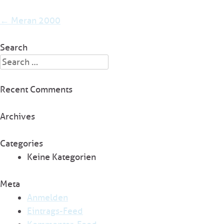
Post
←
Meran 2000
navigation
Search
Search
for:
Recent Comments
Archives
Categories
Keine Kategorien
Meta
Anmelden
Eintrags-Feed