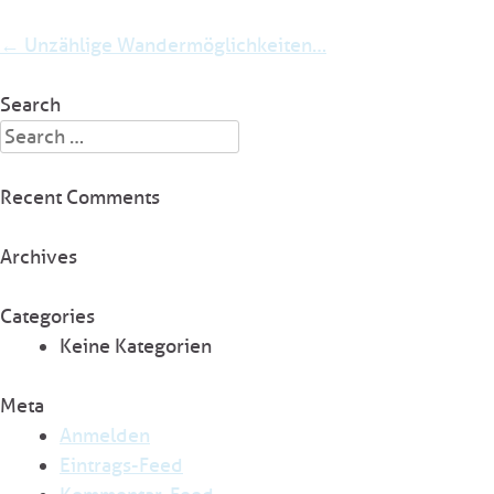
Post
←
Unzählige Wandermöglichkeiten…
navigation
Search
Search
for:
Recent Comments
Archives
Categories
Keine Kategorien
Meta
Anmelden
Eintrags-Feed