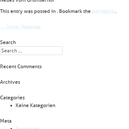
Neues vom Grumserhof
This entry was posted in . Bookmark the
permalink
.
Post
←
Unser Waldsee
navigation
Search
Search
for:
Recent Comments
Archives
Categories
Keine Kategorien
Meta
Anmelden