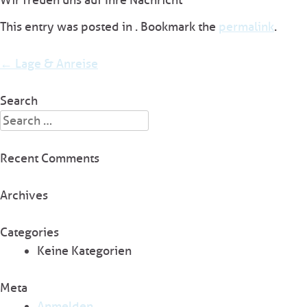
Wir freuen uns auf Ihre Nachricht
This entry was posted in . Bookmark the
permalink
.
Post
←
Lage & Anreise
navigation
Search
Search
for:
Recent Comments
Archives
Categories
Keine Kategorien
Meta
Anmelden